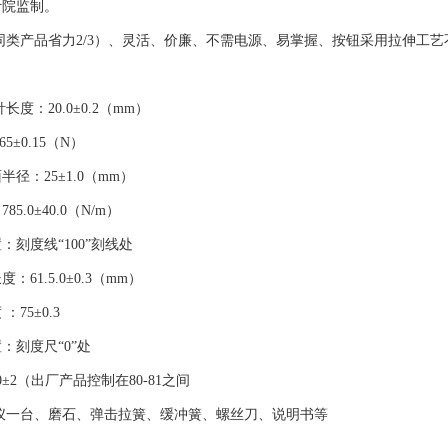
计院监制。
同类产品省力2/3）、灵活、价廉、不需电源、易掌握、按钮采用拉伸工
度：20.0±0.2（mm）
5±0.15（N）
径：25±1.0（mm）
5.0±40.0（N/m）
：刻度线“100”刻线处
61.5.0±0.3（mm）
75±0.3
：刻度尺“0”处
±2（出厂产品控制在80-81之间
仪一台、磨石、弹击拉簧、缓冲簧、螺丝刀、说明书等