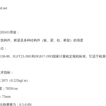
ld.net
02411用途：
建筑构件、桥梁及各种硂构件（板、梁、柱、桥架）的强度
特点：
138-88、JGJ/T23-2001和JJG817-1993国家计量检定规程标准
技术指标：
07J（0.225kgf.m）
：785N/cm
75mm
大静摩擦力：0.5-0.8N