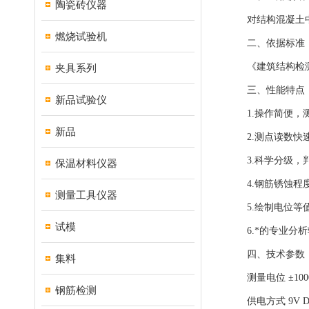
陶瓷砖仪器
对结构混凝土中的
燃烧试验机
二、依据标准
《建筑结构检测技术
夹具系列
三、性能特点
新品试验仪
1.操作简便，测
新品
2.测点读数快速
3.科学分级，判
保温材料仪器
4.钢筋锈蚀程度
测量工具仪器
5.绘制电位等值线
试模
6.*的专业分析
四、技术参数
集料
测量电位 ±100
钢筋检测
供电方式 9V D