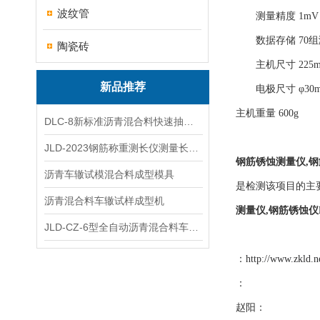
波纹管
测量精度 1mV 显
数据存储 70组
陶瓷砖
主机尺寸 225mm×
新品推荐
电极尺寸 φ30mm
主机重量 600g
DLC-8新标准沥青混合料快速抽提仪
JLD-2023钢筋称重测长仪测量长度重量
钢筋锈蚀测量仪,钢
沥青车辙试模混合料成型模具
是检测该项目的主
沥青混合料车辙试样成型机
测量仪,钢筋锈蚀仪P
JLD-CZ-6型全自动沥青混合料车辙试验机
：
http://www.zkld.n
：
赵阳：