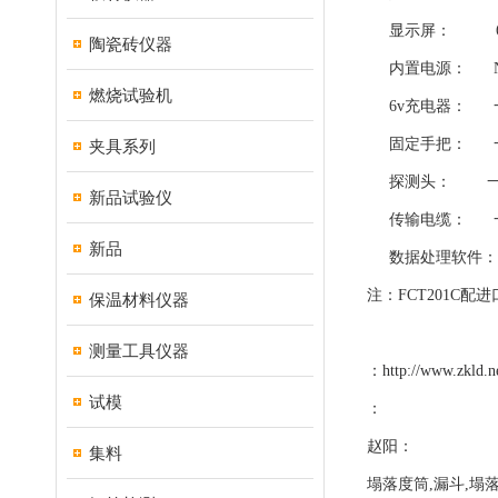
显示屏： 60mm
陶瓷砖仪器
内置电源： NiHM
燃烧试验机
6v充电器： 一
固定手把： 
夹具系列
探测头： 一
新品试验仪
传输电缆： 
新品
数据处理软件：
注：FCT201C配
保温材料仪器
测量工具仪器
：
http://www.zkld.n
试模
：
赵阳：
集料
塌落度筒,漏斗,塌