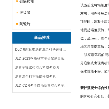
钢筋检测
试验前先将塌落度
波纹管
左右，用捣棒每层
顶层时，混凝土应
陶瓷砖
地提起塌落度筒，
新品推荐
位，至5mm。整个
塌落度筒提离后，
DLC-8新标准沥青混合料快速抽提仪
观察塌落后的混凝
JLD-2023钢筋称重测长仪测量长度重量
分崩裂或出现离析
沥青车辙试模混合料成型模具
保水性能不好。如
沥青混合料车辙试样成型机
JLD-CZ-6型全自动沥青混合料车辙试验机
新拌混凝土综合性能测
的价格有高有低，