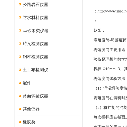
公路岩石仪器
：
http://www.zkld.n
防水材料仪器
：
ca砂浆类仪器
赵阳：
塌落度筒-坍落度筒
砖瓦检测仪器
坍落度筒主要用途：
钢材检测仪器
验仪是理想的教学培
捣棒:Φ16mm 3
土工布检测仪
坍落度筒试验方法
配件
（1）润湿坍落度
路面试验仪器
坍落度筒在装料时
（2）将拌制的混
其他仪器
每次插捣应在截面
橡胶类
至下一层的表面；