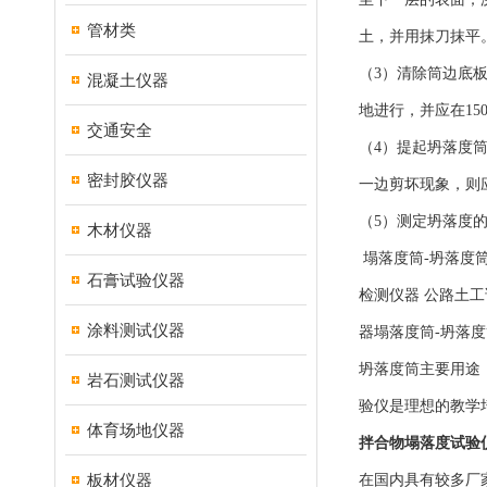
管材类
土，并用抹刀抹平
（3）清除筒边底
混凝土仪器
地进行，并应在15
交通安全
（4）提起坍落度
密封胶仪器
一边剪坏现象，则
（5）测定坍落度
木材仪器
塌落度筒-坍落度
石膏试验仪器
检测仪器 公路土工
涂料测试仪器
器塌落度筒-坍落度
坍落度筒主要用途：
岩石测试仪器
验仪是理想的教学
体育场地仪器
拌合物塌落度试验
板材仪器
在国内具有较多厂