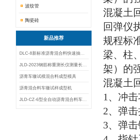
波纹管
混凝土
陶瓷砖
回弹仪执行
规程标
新品推荐
梁、柱
DLC-8新标准沥青混合料快速抽提仪
JLD-2023钢筋称重测长仪测量长度重量
架）的
沥青车辙试模混合料成型模具
混凝土
沥青混合料车辙试样成型机
1、冲击功
JLD-CZ-6型全自动沥青混合料车辙试验机
2、弹击
3、弹击
4、指针系