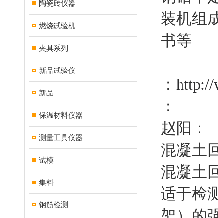
陶瓷砖仪器
装机组
燃烧试验机
书等
夹具系列
新品试验仪
：
http:/
新品
：
保温材料仪器
赵阳：
测量工具仪器
混凝土
试模
混凝土回
集料
适于检
钢筋检测
架）的