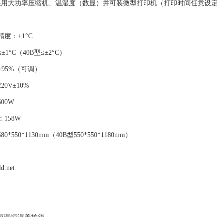
采用大功率压缩机、温湿度（数显）并可装微型打印机（打印时间任意设
：
度：±1°C
1°C（40B型≤±2°C）
≥95%（可调）
0V±10%
00W
158W
*550*1130mm（40B型550*550*1180mm）
ld.net