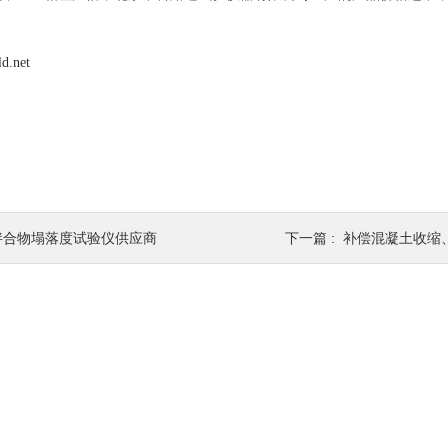
ld.net
拌合物塌落度试验仪供应商
下一篇 :
补偿混凝土收缩、膨胀