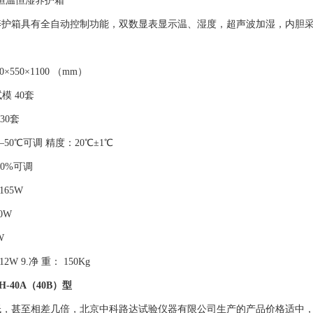
准恒温恒湿养护箱
养护箱具有全自动控制功能，双数显表显示温、湿度，超声波加湿，内胆
×550×1100 （mm）
模 40套
 30套
—50℃可调 精度：20℃±1℃
90%可调
165W
0W
W
W 9.净 重： 150Kg
-40A（40B）型
低，甚至相差几倍，北京中科路达试验仪器有限公司生产的产品价格适中