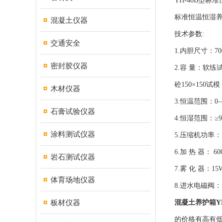
YH-40B型标
标准恒温恒湿
混凝土仪器
技术参数:
交通安全
1.内胆尺寸：700
密封胶仪器
2.容 量：软练试
砼150×150试模
木材仪器
3.恒温范围：0
石膏试验仪器
4.恒湿范围：≥
涂料测试仪器
5.压缩机功率：
6.加 热 器： 60
岩石测试仪器
7.雾 化 器：15
体育场地仪器
8.进水电磁阀：12
板材仪器
混凝土养护箱YH
的价格有高有