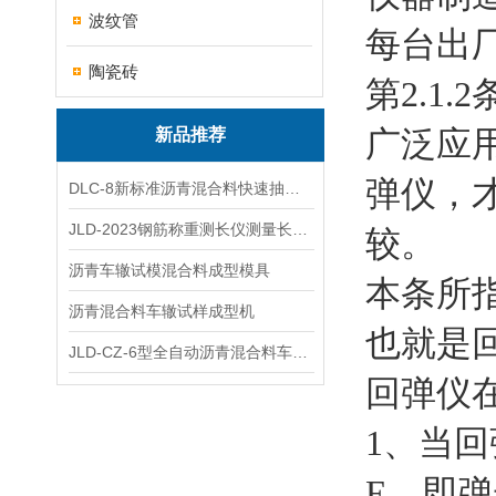
波纹管
每台出
陶瓷砖
第2.1
广泛应
新品推荐
弹仪，
DLC-8新标准沥青混合料快速抽提仪
JLD-2023钢筋称重测长仪测量长度重量
较。
沥青车辙试模混合料成型模具
本条所
沥青混合料车辙试样成型机
也就是
JLD-CZ-6型全自动沥青混合料车辙试验机
回弹仪
1、当
E，即