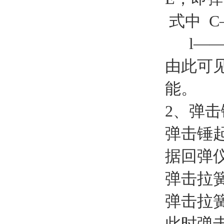
式中 C
l——
由此可
能。
2、弹
弹击锤
据回弹
弹击拉簧
弹击拉簧
此时弹击