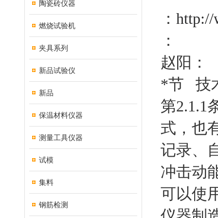
陶瓷砖仪器
：
http:/
燃烧试验机
：
夹具系列
赵阳：
新品试验仪
*节 技
新品
第2.1
保温材料仪器
式，也
测量工具仪器
记录、
试模
冲击动能
集料
可以使
钢筋检测
仪器制