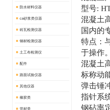
型号: HT
防水材料仪器
混凝土高
ca砂浆类仪器
国内的
砖瓦检测仪器
特点：
钢材检测仪器
于操作
土工布检测仪
混凝土
配件
标称动能：
路面试验仪器
弹击锤冲
其他仪器
指针系统z
橡胶类
钢砧率定
管材类