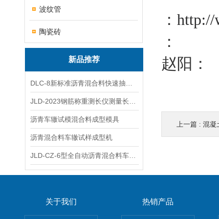
波纹管
：
http:/
陶瓷砖
：
赵阳：
新品推荐
DLC-8新标准沥青混合料快速抽提仪
JLD-2023钢筋称重测长仪测量长度重量
沥青车辙试模混合料成型模具
上一篇 :
混凝
沥青混合料车辙试样成型机
JLD-CZ-6型全自动沥青混合料车辙试验机
关于我们
热销产品