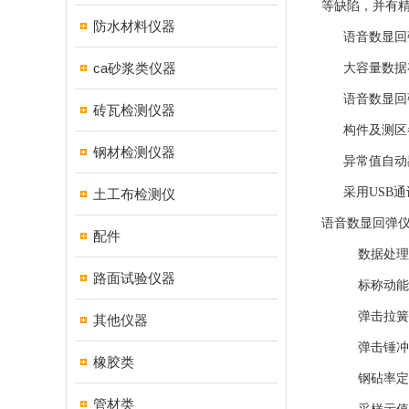
等缺陷，并有
防水材料仪器
语音数显回弹
ca砂浆类仪器
大容量数据存储
语音数显回弹仪
砖瓦检测仪器
构件及测区参
钢材检测仪器
异常值自动剔
采用USB通
土工布检测仪
语音数显回弹仪
配件
数据处理规范：
路面试验仪器
标称动能： 2
弹击拉簧刚度：
其他仪器
弹击锤冲程：
橡胶类
钢砧率定回弹值
管材类