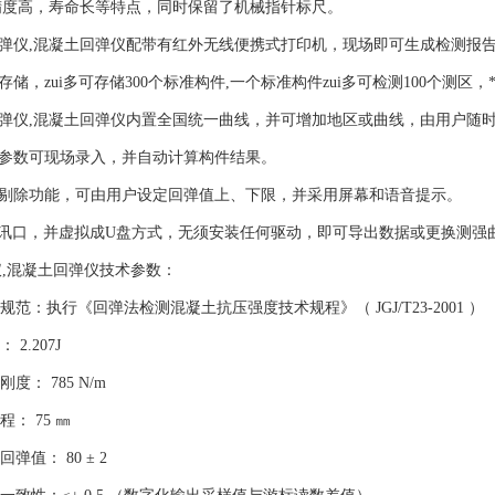
精度高，寿命长等特点，同时保留了机械指针标尺。
仪,混凝土回弹仪配带有红外无线便携式打印机，现场即可生成检测报
，zui多可存储300个标准构件,一个标准构件zui多可检测100个测区
,混凝土回弹仪内置全国统一曲线，并可增加地区或曲线，由用户随时更换
数可现场录入，并自动计算构件结果。
除功能，可由用户设定回弹值上、下限，并采用屏幕和语音提示。
讯口，并虚拟成U盘方式，无须安装任何驱动，即可导出数据或更换测强
,混凝土回弹仪技术参数：
执行《回弹法检测混凝土抗压强度技术规程》（ JGJ/T23-2001 ）
.207J
 785 N/m
 75 ㎜
： 80 ± 2