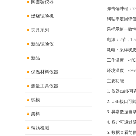
陶瓷砖仪器
弹击锤冲程：7
燃烧试验机
钢砧率定回弹值：
采样示值一致性
夹具系列
电源：2节，1.
新品试验仪
耗电：采样状态
新品
工作温度：-4℃
环境温度：≤9
保温材料仪器
主要功能：
测量工具仪器
1. 仪器zui
试模
2. USB接
3. 异常数据
集料
4. 客户可通
钢筋检测
5. 数据查看