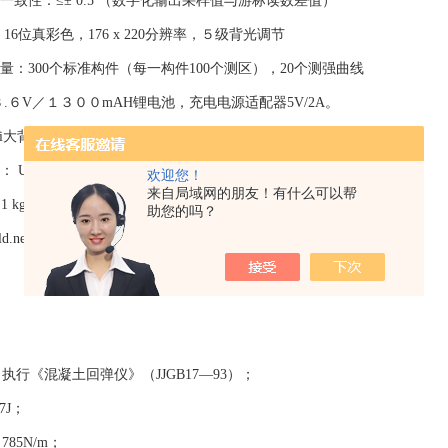
：≤± 0.5 （数字化输出采样值与游标读数差值）
位真彩色，176 x 220分辨率，５级背光调节
00个标准构件（每一构件100个测区），20个测强曲线
V／１３００mAH锂电池，充电电源适配器5V/2A。
背光情况下≈100mA（语音功能关闭）
SB2.0 全速
欢迎您！
来自局域网的朋友！有什么可以帮
1 kg
助您的吗？
ld.net
：
执行《混凝土回弹仪》（JJGB17—93）；
7J；
85N/m；