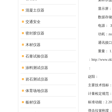
采样示值一致性
显示屏： 16
混凝土仪器
数据存储量：3
交通安全
电源： ３.６
密封胶仪器
功耗：zui大
通讯接口： U
木材仪器
重量： 1.
石膏试验仪器
：
http://www.zk
涂料测试仪器
：
赵阳：
岩石测试仪器
主要技术指标
体育场地仪器
计量检定规范：
板材仪器
标准动能：2.20
弹击拉簧刚度：7