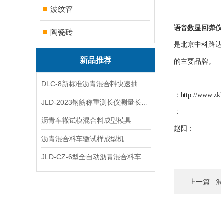
波纹管
语音数显回弹仪H
陶瓷砖
是北京中科路达
新品推荐
的主要品牌。
DLC-8新标准沥青混合料快速抽提仪
：
http://www.zk
JLD-2023钢筋称重测长仪测量长度重量
：
沥青车辙试模混合料成型模具
赵阳：
沥青混合料车辙试样成型机
JLD-CZ-6型全自动沥青混合料车辙试验机
上一篇 :