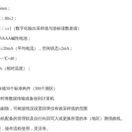
5mm；
80±2；
：≤±1（数字化输出采样值与游标读数差值）
5VAAA碱性电池；
≤20mA（平均电流），空闲状态≤2mA；
—℃+40；
5%（相对温度）；
多可存储30个标准构件（300个测区）
口可随时将数据传输或备份到计算机
自动剔除，可根据情况设置回弹仪有效采样值的范围
过随机配备的管理软及自行向回写入或更换所需的本（地区）测强曲线。
简便，操作流程使用，灵活等。