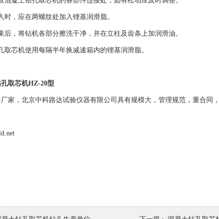
混凝土钻孔取芯机的各部件连接处，如有松动应及时调整。
时，应在两螺纹处加入锂基润滑脂。
后，将钻机各部分擦洗干净，并在立柱及齿条上加润滑油。
钻孔取芯机使用每隔半年换减速箱内的锂基润滑脂。
孔取芯机HZ-20型
多厂家，北京中科路达试验仪器有限公司具有规模大，管理规范，重合同
ld.net