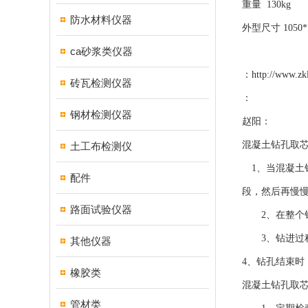
重量 130kg
防水材料仪器
外型尺寸 1050*7
ca砂浆类仪器
：
http://www.zk
砖瓦检测仪器
：
钢材检测仪器
赵阳：
混凝土钻孔取
土工布检测仪
1、当混凝土钻
配件
段，然后再慢
路面试验仪器
2、在整个钻
3、钻进过程
其他仪器
4、钻孔结束时
橡胶类
混凝土钻孔取
管材类