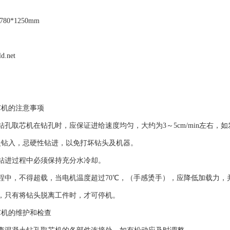
80*1250mm
ld.net
芯机的注意事项
孔取芯机在钻孔时，应保证进给速度均匀，大约为3～5cm/min左右
慢钻入，忌硬性钻进，以免打坏钻头及机器。
进过程中必须保持充分水冷却。
中，不得超载，当电机温度超过70℃，（手感烫手），应降低加载力，
，只有将钻头脱离工件时，才可停机。
芯机的维护和检查