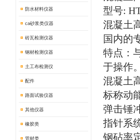
型号: HT
防水材料仪器
混凝土高
ca砂浆类仪器
国内的
砖瓦检测仪器
特点：
钢材检测仪器
于操作
土工布检测仪
混凝土
配件
标称动能：
路面试验仪器
弹击锤冲
其他仪器
指针系统z
橡胶类
钢砧率定
管材类