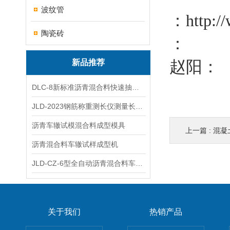
波纹管
：
http:/
陶瓷砖
：
赵阳：
新品推荐
DLC-8新标准沥青混合料快速抽提仪
JLD-2023钢筋称重测长仪测量长度重量
沥青车辙试模混合料成型模具
上一篇 :
混凝
沥青混合料车辙试样成型机
JLD-CZ-6型全自动沥青混合料车辙试验机
关于我们
热销产品