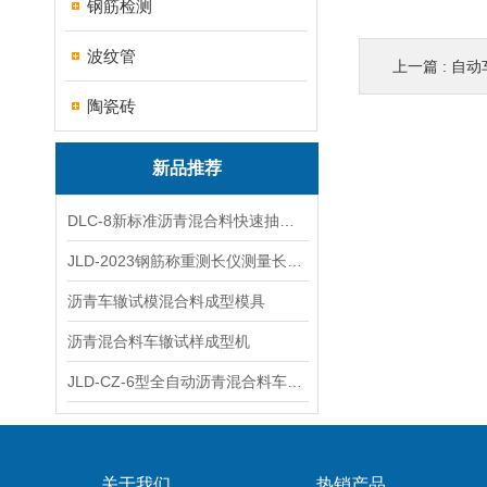
钢筋检测
波纹管
上一篇 :
自动
陶瓷砖
新品推荐
DLC-8新标准沥青混合料快速抽提仪
JLD-2023钢筋称重测长仪测量长度重量
沥青车辙试模混合料成型模具
沥青混合料车辙试样成型机
JLD-CZ-6型全自动沥青混合料车辙试验机
关于我们
热销产品