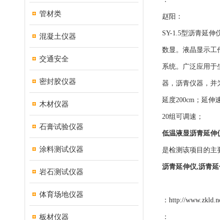
管材类
赵阳：
SY-1.5型沥青
混凝土仪器
数显。液晶显示工
交通安全
系统。广泛应用于生
密封胶仪器
器，沥青仪器，并为你组
延度200cm；延伸速
木材仪器
20组可调速；
石膏试验仪器
低温液显沥青延伸仪,
涂料测试仪器
是检测该项目的主
沥青延伸仪,沥青延伸
岩石测试仪器
体育场地仪器
：
http://www.zkld.n
板材仪器
：