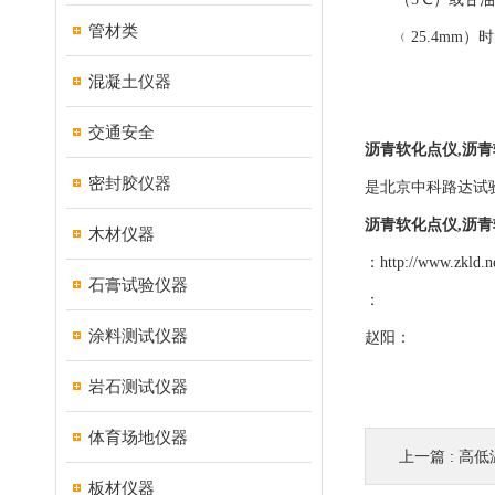
管材类
﹙25.4mm）
混凝土仪器
交通安全
沥青软化点仪,沥青软
密封胶仪器
是北京中科路达试验
沥青软化点仪,沥青软
木材仪器
：
http://www.zkld.n
石膏试验仪器
：
涂料测试仪器
赵阳：
岩石测试仪器
体育场地仪器
上一篇 :
高低
板材仪器