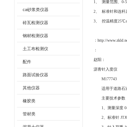
1、 测量范围、0-5
ca砂浆类仪器
2、 标准针和连杆总重
3、 控温精度25℃±0
砖瓦检测仪器
钢材检测仪器
：
http://www.zkld.n
土工布检测仪
：
赵阳：
配件
沥青针入度仪
路面试验仪器
M177743
其他仪器
适用于道路石油
主要技术参数
橡胶类
1、测量深度 0-
管材类
2、标准针 JTJ0
混凝土仪器