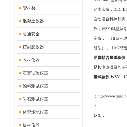
管材类
动击实仪，DLC-I
自动混合料拌和机 
混凝土仪器
仪，WSY-04型沥
交通安全
定仪， HHS－1
密封胶仪器
研型）， LM-2
沥青蜡含量试验仪 
木材仪器
是检测该项目的主
石膏试验仪器
量试验仪 WSY－1
涂料测试仪器
：
http://www.zkld.n
岩石测试仪器
：
体育场地仪器
赵阳：
板材仪器