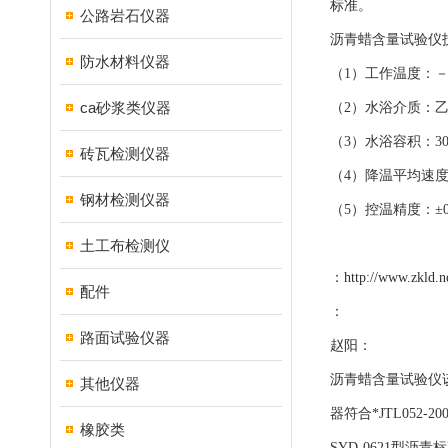
标准。
公路岩石仪器
沥青蜡含量试验仪
防水材料仪器
（1）工作温度：－2
ca砂浆类仪器
（2）水浴介质：
（3）水浴容积：300×
砖瓦检测仪器
（4）降温平均速度：0
钢材检测仪器
（5）控温精度：±0
土工布检测仪
：
http://www.zkld.n
配件
：
路面试验仪器
赵阳：
沥青蜡含量试验仪该
其他仪器
器符合*JTL052
橡胶类
SYD-0621型沥