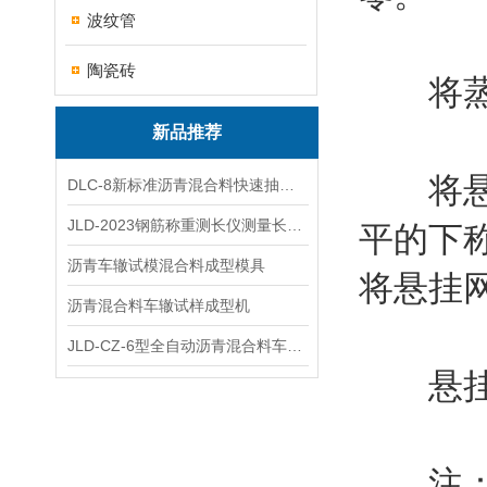
波纹管
陶瓷砖
将蒸馏
新品推荐
将悬挂
DLC-8新标准沥青混合料快速抽提仪
JLD-2023钢筋称重测长仪测量长度重量
平的下称
沥青车辙试模混合料成型模具
将悬挂
沥青混合料车辙试样成型机
JLD-CZ-6型全自动沥青混合料车辙试验机
悬挂网
注：将