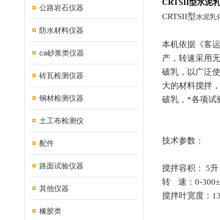
CRTSII
型水泥
公路岩石仪器
CRTSII
型
水泥乳
防水材料仪器
本机依据《客
ca砂浆类仪器
产，转速采用
破乳，以广泛
砖瓦检测仪器
大的材料搅拌
钢材检测仪器
破乳，*各项试
土工布检测仪
技术参数：
配件
路面试验仪器
搅拌容积：
5
升
转
速：
0-300±
其他仪器
搅拌叶宽度：
1
橡胶类