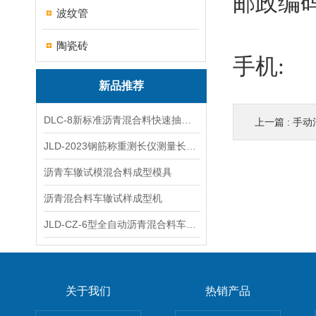
邮政编码；
波纹管
陶瓷砖
手机:
新品推荐
DLC-8新标准沥青混合料快速抽提仪
上一篇 :
手动
JLD-2023钢筋称重测长仪测量长度重量
沥青车辙试模混合料成型模具
沥青混合料车辙试样成型机
JLD-CZ-6型全自动沥青混合料车辙试验机
关于我们
热销产品