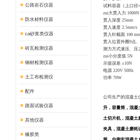
公路岩石仪器
试料容器（上口径
zui大贯入力
1000N
防水材料仪器
贯入深度
25mm
贯入速度
2.5mm/s
ca砂浆类仪器
贯入针截面
100 mm
贯入位置
外圈
9
点
砖瓦检测仪器
测力方式
液压、压
zui小分度值
5N
钢材检测仪器
示值误差
±10N
电源
220V 50Hz
土工布检测仪
功率
70W
配件
公司生产的混凝土
路面试验仪器
升，容量筒，混凝
土切片机，混凝土
其他仪器
夹具，混凝土磨耗
橡胶类
筒，自密实混凝土