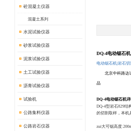
砼混凝土仪器
混凝土系列
水泥试验仪器
砂浆试验仪器
DQ-4
电动锯石机
泥浆试验仪器
电动锯石机
|
岩石切
土工试验仪器
北京中科路达
品
沥青试验仪器
试验机
DQ-4
电动锯石机详
DQ-4
型岩石
829
结
公路集料仪器
的切割取样，本机
公路岩石仪器
zui大可锯高度
:20