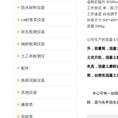
金刚石锯片
:Ф500
防水材料仪器
工作形式
:
单，双刀
工作速度
:
自动调节
ca砂浆类仪器
外形尺寸
:600*400*
质量
:600kg
砖瓦检测仪器
公司生产的混凝土
钢材检测仪器
升，容量筒，混凝
土工布检测仪
土切片机，混凝土
夹具，混凝土磨耗
配件
筒，自密实混凝土
路面试验仪器
其他仪器
本公司将一如
顾，愿与各界朋友
橡胶类
管材类