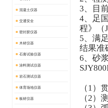
3
、目
混凝土仪器
4
、足
交通安全
程》（
密封胶仪器
5
、满
木材仪器
结果准
石膏试验仪器
6
、砂
涂料测试仪器
SJY800
岩石测试仪器
（
1
）
体育场地仪器
（
2
）
板材仪器
（
3
）