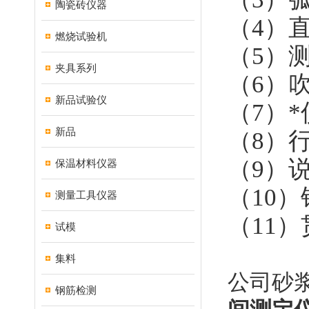
陶瓷砖仪器
（
4
）
燃烧试验机
（
5
）
夹具系列
（
6
）
新品试验仪
（
7
）
新品
（
8
）
（
9
）
保温材料仪器
（
10
）
测量工具仪器
（
11
）
试模
集料
公司砂
钢筋检测