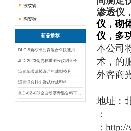
间测定
波纹管
渗透仪
陶瓷砖
仪
砌
，
仪
多
，
新品推荐
本公司
DLC-8新标准沥青混合料快速抽提仪
术，的
JLD-2023钢筋称重测长仪测量长度重量
沥青车辙试模混合料成型模具
外客商
沥青混合料车辙试样成型机
JLD-CZ-6型全自动沥青混合料车辙试验机
地址：
：
：http://