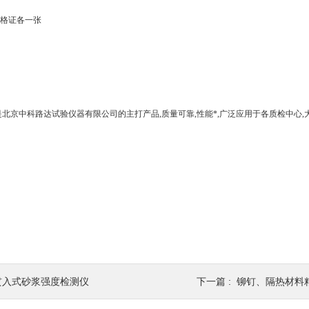
格证各一张
是北京中科路达试验仪器有限公司的主打产品
,
质量可靠
,
性能*
,
广泛应用于各质检中心
,
贯入式砂浆强度检测仪
下一篇 :
铆钉、隔热材料