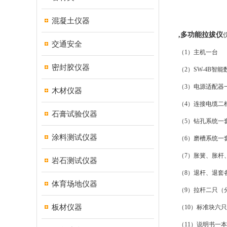
混凝土仪器
,
多功能拉拔仪
交通安全
（
1
）主机一台
密封胶仪器
（
2
）
SW-4B
智能
（
3
）电源适配器
木材仪器
（
4
）连接电缆二
石膏试验仪器
（
5
）钻孔系统一
涂料测试仪器
（
6
）磨槽系统一
（
7
）胀簧、胀杆
岩石测试仪器
（
8
）退杆、退套
体育场地仪器
（
9
）拉杆二只（
板材仪器
（
10
）标准块六只
（
11
）说明书一本