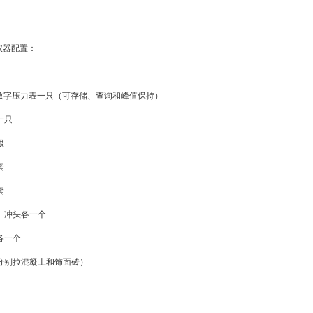
仪器配置：
数字压力表一只（可存储、查询和峰值保持）
一只
根
套
套
、冲头各一个
各一个
分别拉混凝土和饰面砖）