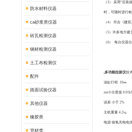
（
3
）
采用“后装
防水材料仪器
时，可随时进行检
ca砂浆类仪器
（
4
）
符合《建筑
（
5
）许多地方建
砖瓦检测仪器
（
6
）
每台仪器出
钢材检测仪器
土工布检测仪
,
多功能拉拔仪
技
配件
油缸行程
10
㎜
路面试验仪器
zui小分度值
0.01k
误差
小于
2%
其他仪器
主机重量
4.2
㎏
橡胶类
电源
镍氢充电电
管材类