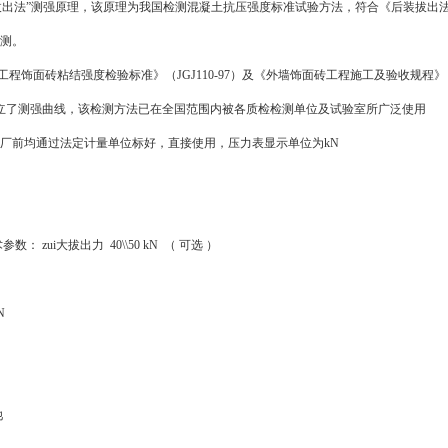
拔出法”测强原理，该原理为我国检测混凝土抗压强度标准试验方法，符合《后装拔出
测。
工程饰面砖粘结强度检验标准》（
JGJ110-97
）及《外墙饰面砖工程施工及验收规程》
立了测强曲线，该检测方法已在全国范围内被各质检检测单位及试验室所广泛使用
厂前均通过法定计量单位标好，直接使用，压力表显示单位为
kN
术参数：
zui大拔出力
40\\50 kN
（
可选
）
N
池