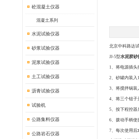
砼混凝土仪器
混凝土系列
水泥试验仪器
北京中科路达
砂浆试验仪器
JJ-5型
水泥胶砂
泥浆试验仪器
1、将电源插
土工试验仪器
2、砂罐内装入1
3、将搅拌锅
沥青试验仪器
4、将三个钮子
试验机
5、按下程控器
公路集料仪器
6、拨动手柄使
7、每次使用后
公路岩石仪器