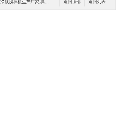
净浆搅拌机生产厂家,操作规程
返回顶部
返回列表