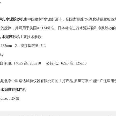
机
机,水泥胶砂机
由中国建材*水泥所设计，是国家标准“水泥胶砂强度检验方法（I
的搅拌，并可用于美国ASTM标准、日本标准进行水泥试验和净浆胶砂
,水泥胶砂机
主要技术参数:
135mm 2、搅拌锅容量: 5 L
kg
低: 140±5 高: 285±10 公转:低: 62±5 高: 125±10
机
是北京中科路达试验仪器有限公司的主打产品,质量可靠,性能*,广泛应用
的
水泥胶砂搅拌机
ld.net
: :赵阳