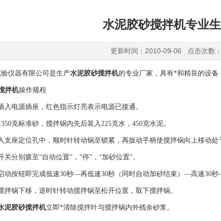
水泥胶砂搅拌机专业生
更新时间：2010-09-06 点击次数：
试验仪器有限公司是生产
水泥胶砂搅拌机
的专业厂家，具有*和精良的设备
搅拌机
操作规程
头插入电源插座，红色指示灯亮表示电源已接通。
350克标准砂，搅拌锅内先后装入225克水，450克水泥。
装入支座定位孔中，顺时针转动锅至锁紧，再扳动手柄使搅拌锅向上移动处
开关分别拨至“自动位置”，“停”，“加砂位置”。
启动按钮即完成低速30秒—再低速30秒（同时自动加砂结束）—高速30秒
搅拌锅下移
，
逆时针转动搅拌锅至松开位置，取下搅拌锅。
水泥胶砂搅拌机
立即*清除搅拌叶与搅拌锅内外残余砂浆。