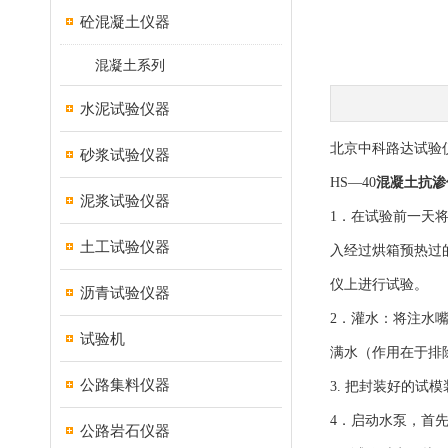
砼混凝土仪器
混凝土系列
水泥试验仪器
北京中科路达试验仪
砂浆试验仪器
HS—40
混凝土抗渗
泥浆试验仪器
1．在试验前一天
土工试验仪器
入经过烘箱预热过
仪上进行试验
。
沥青试验仪器
2．灌水：将注水
试验机
满水（作用在于排
公路集料仪器
3. 把封装好的试模
4．启动水泵，首
公路岩石仪器