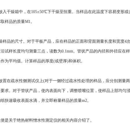
干燥箱中，在105±50℃下干燥至恒重。当样品在此温度下容易变形或含有
取样品的质量M1。
样品的尺寸。对于平板产品，应在样品的正面和背面测量长度和宽度4次
沿试样长度均匀测量三点，读数为0.1mm。管状产品的内径和外径应在
作为平均值。计算样品的厚度(或壁厚)和体积。
置在疏水性侧测试仪上(对于一侧经过疏水性处理的样品，应分别测量两
要求。对于管状产品，使内表面向下，调整喷嘴位置，使样品上部均匀浸湿)
纸快速吸收表面水滴，并立即称量样品的质量m2。
是关于绝热材料憎水性测定仪的相关内容介绍了。