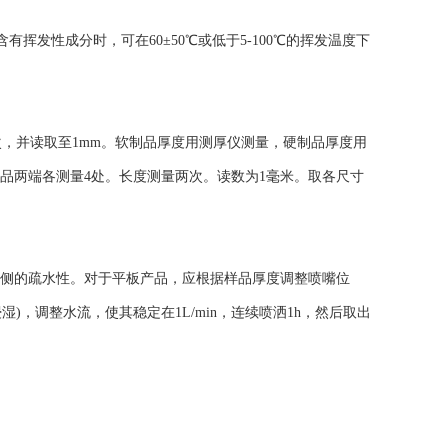
挥发性成分时，可在60±50℃或低于5-100℃的挥发温度下
，并读取至1mm。软制品厚度用测厚仪测量，硬制品厚度用
样品两端各测量4处。长度测量两次。读数为1毫米。取各尺寸
侧的疏水性。对于平板产品，应根据样品厚度调整喷嘴位
，调整水流，使其稳定在1L/min，连续喷洒1h，然后取出