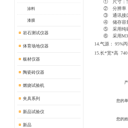
①
尺寸：
②
分辨率
涂料
③
通讯接
漆膜
④
储存容
⑤
采用纯
岩石测试仪器
⑥
采用
M
14.
气源：
95%
体育场地仪器
15.
长
*宽*高 740
板材仪器
陶瓷砖仪器
燃烧试验机
夹具系列
您的
新品试验仪
您的
新品