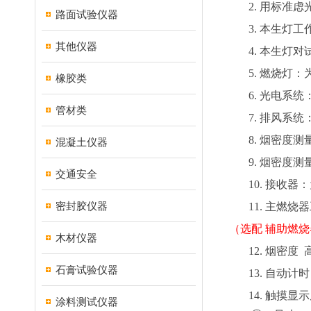
2.
用标准虑
路面试验仪器
3.
本生灯工
其他仪器
4.
本生灯对
5.
燃烧灯：
橡胶类
6.
光电系统
管材类
7.
排风系统
8.
烟密度测
混凝土仪器
9.
烟密度测
交通安全
10.
接收器：
密封胶仪器
11.
主燃烧器
（选配
辅助燃烧
木材仪器
12.
烟密度
石膏试验仪器
13.
自动计时
14.
触摸显示
涂料测试仪器