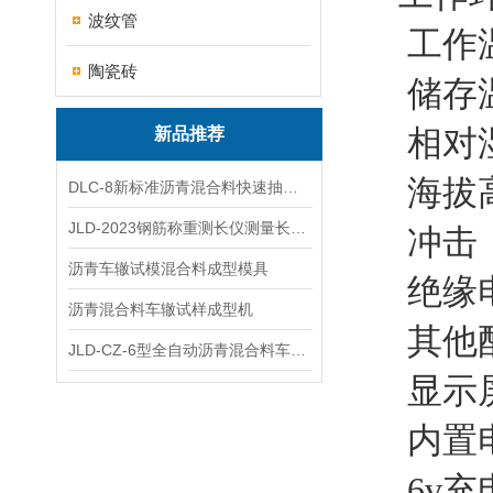
波纹管
工作温度
陶瓷砖
储存温度
相对湿
新品推荐
海拔高度
DLC-8新标准沥青混合料快速抽提仪
JLD-2023钢筋称重测长仪测量长度重量
冲击：
沥青车辙试模混合料成型模具
绝缘电压
沥青混合料车辙试样成型机
其他
JLD-CZ-6型全自动沥青混合料车辙试验机
显示屏：
内置电源
6v充电