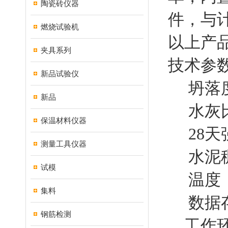
陶瓷砖仪器
件，与
燃烧试验机
以上产
夹具系列
技术参
新品试验仪
坍落度：
新品
水灰比：
保温材料仪器
28天强
测量工具仪器
水泥稠度
试模
温度： 
集料
数据存储
钢筋检测
工作环