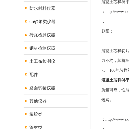
混凝土芯样补
防水材料仪器
：
http://www.zk
ca砂浆类仪器
：
赵阳：
砖瓦检测仪器
钢材检测仪器
混凝土芯样切片
力不均，其抗压
土工布检测仪
75、100的
配件
混凝土芯样补
路面试验仪器
质量可靠，性能
选购。
其他仪器
橡胶类
：
http://www.zk
管材类