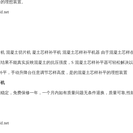
平的理想装置。
ld.net
机 混凝土切片机 凝土芯样补平机 混凝土芯样补平机器 由于混凝土芯样
结果不能真实反映混凝土的抗压强度，S 混凝土芯样补平器可轻松解决以
芯样补平，手动升降台任意调节芯样高度，是的混凝土芯样补平的理想装置
平机
稳定，免费保修一年，一个月内如有质量问题无条件退换，质量可靠,性能*
ld.net