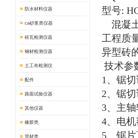
型号: HQ
防水材料仪器
混凝土
ca砂浆类仪器
工程质
砖瓦检测仪器
异型砖
钢材检测仪器
技术参
土工布检测仪
1、锯切试
配件
2、锯切试
路面试验仪器
3、主轴转
其他仪器
4、电机
橡胶类
5、锯片
管材类