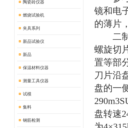
陶瓷砖仪器
镜和电
燃烧试验机
的薄片，
夹具系列
二制浆
新品试验仪
螺旋切
新品
置等部
保温材料仪器
刀片沿
测量工具仪器
盘的一
试模
290m
集料
盘转速2
钢筋检测
为4×31