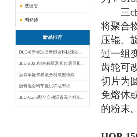
波纹管
三chip 
陶瓷砖
将聚合
压辊、
新品推荐
过一组
DLC-8新标准沥青混合料快速抽提仪
JLD-2023钢筋称重测长仪测量长度重量
齿轮可
沥青车辙试模混合料成型模具
切片为
沥青混合料车辙试样成型机
免熔体
JLD-CZ-6型全自动沥青混合料车辙试验机
的粉末
HQP-