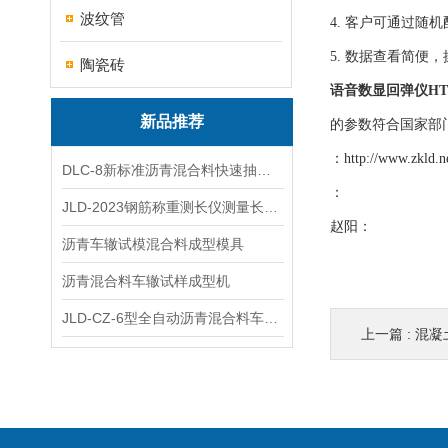
波纹管
4. 客户可通过
5. 数据查看简便
陶瓷砖
语音数显回弹仪HT2
新品推荐
的参数符合国家部
：
http://www.zkld.n
DLC-8新标准沥青混合料快速抽提仪
：
JLD-2023钢筋称重测长仪测量长度重量
赵阳：
沥青车辙试模混合料成型模具
沥青混合料车辙试样成型机
JLD-CZ-6型全自动沥青混合料车辙试验机
上一篇 :
混凝