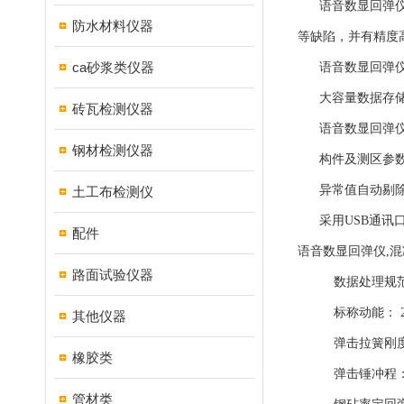
语音数显回弹仪,
防水材料仪器
等缺陷，并有精度
ca砂浆类仪器
语音数显回弹仪,
大容量数据存储，z
砖瓦检测仪器
语音数显回弹仪,
钢材检测仪器
构件及测区参数
异常值自动剔除功
土工布检测仪
采用USB通讯口
配件
语音数显回弹仪,
路面试验仪器
数据处理规范：执行
标称动能： 2.2
其他仪器
弹击拉簧刚度： 7
橡胶类
弹击锤冲程： 7
管材类