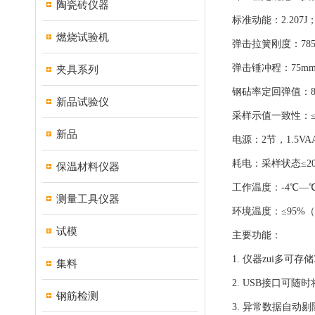
陶瓷砖仪器
标准动能：2.207J
燃烧试验机
弹击拉簧刚度：785
弹击锤冲程：75m
夹具系列
钢砧率定回弹值：8
新品试验仪
采样示值一致性：
新品
电源：2节，1.5V
耗电：采样状态≤2
保温材料仪器
工作温度：-4℃—℃
测量工具仪器
环境温度：≤95%
试模
主要功能：
1. 仪器zui多可
集料
2. USB接口可
钢筋检测
3. 异常数据自动