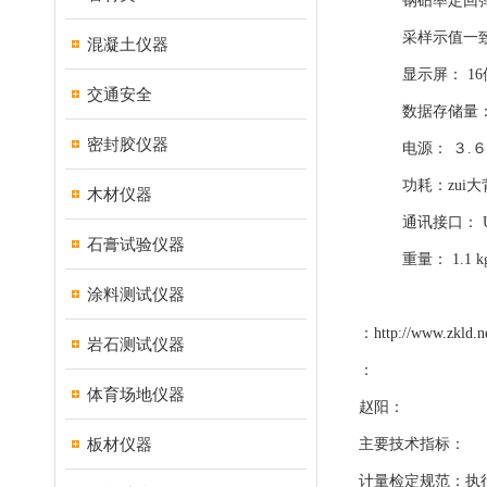
钢砧率定回弹值： 
采样示值一致性：
混凝土仪器
显示屏： 16位真
交通安全
数据存储量：30
密封胶仪器
电源： ３.６V
功耗：zui大背
木材仪器
通讯接口： USB
石膏试验仪器
重量： 1.1 
涂料测试仪器
：
http://www.zkld.n
岩石测试仪器
：
体育场地仪器
赵阳：
板材仪器
主要技术指标：
计量检定规范：执行