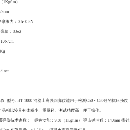
（1Kgf.m）
0mm
摩擦力：0.5~0.8N
弹值：83±2
0N/cm
Kg
ld.net
仪 型号: HT-1000 混凝土高强回弹仪适用于检测C50～C80砼的抗
产品相比较具有体积小、重量轻、测试精度高，便于操作。
技术参数： 标称动能：9.8J（1Kgf.m） 弹击锤冲程：140mm 指针系统