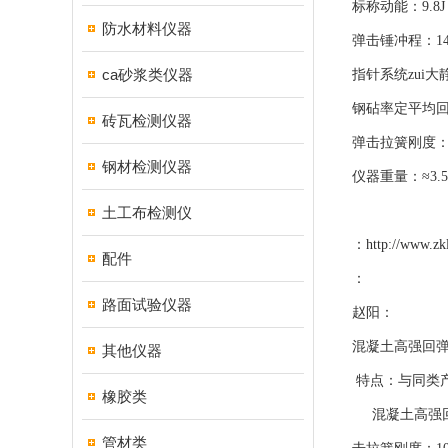
标称动能：9.8J
防水材料仪器
弹击锤冲程：14
ca砂浆类仪器
指针系统zui大静
钢砧率定平均回
砖瓦检测仪器
弹击拉簧刚度：1
钢材检测仪器
仪器重量：≈3.5
土工布检测仪
：
http://www.zk
配件
：
路面试验仪器
赵阳：
混凝土高强回弹
其他仪器
特点：与同类
橡胶类
混凝土高强回弹仪
管材类