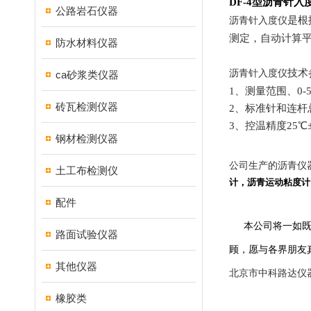
DF-4
型沥青针入
公路岩石仪器
是根
沥青针入度
仪
测定，自动计算
防水材料仪器
技术
沥青针入度仪
ca砂浆类仪器
1
、
测量范围、
0-
砖瓦检测仪器
2
、
标准针和连杆
3
、
控温精度
25
℃
钢材检测仪器
公司生产的沥青仪
土工布检测仪
计，沥青运动粘度计
配件
本公司将一如
路面试验仪器
顾，愿与各界朋友
其他仪器
北京市中科路达仪
橡胶类