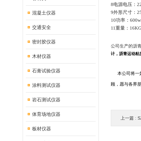
8
电源电压：
2
9
外形尺寸：
2
混凝土仪器
10
功率：
600w
交通安全
11
重量：
16K
密封胶仪器
公司生产的沥
计，沥青运动粘
木材仪器
石膏试验仪器
本公司将一
顾，愿与各界
涂料测试仪器
岩石测试仪器
体育场地仪器
上一篇 :
板材仪器