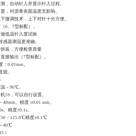
检测，自动针入并显示针入过程。
装置，对沥青表面温度无影响。
上下微调技术，上下对针十分方便。
置（
6
、
7
型标配）。
可做低温针入度试验
传感器测温更准确。
于拆装，方便检查质量
可直接输出（
7
型标配）。
度：
0.01mm
。
直观。
：
室温－
90
℃
。
开机
5S
，可以自行设置。
－
40mm
。精度
±0.01 mm
。
0s
。
精度
±0.1s
。
－
50
－
125.0
℃
精度
±0.1
℃
～
40
℃
85
﹪