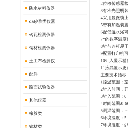
2
位移传感器
防水材料仪器
3
有冷光照明
4
采用显微镜
ca砂浆类仪器
5
带有加温装
6
配低温水浴
砖瓦检测仪器
7
*的数字温度
8
针与连杆易
钢材检测仪器
9
配置打印机
10
针入显示精
土工布检测仪
11
液晶显示更
配件
主要技术指标
1
控温范围：
路面试验仪器
2
针入时间，
3
针入范围：
0
其他仪器
4
时间范围
:0-6
5
测温范围：
橡胶类
6
环境温度：
5
7
环境湿度：
≦
管材类