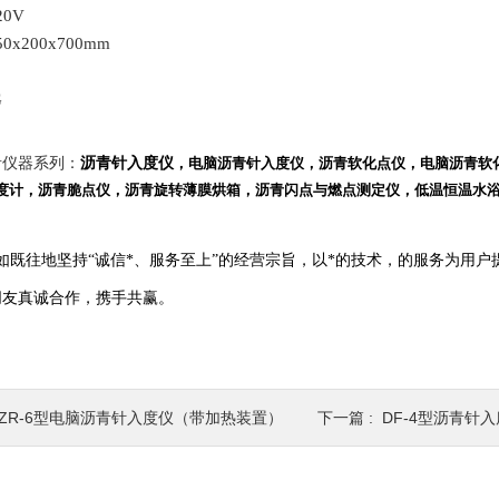
20V
50x200x700mm
G
青仪器系列：
沥青针入度仪
，电脑沥青针入度仪，沥青软化点仪，电脑沥青软
度计，沥青脆点仪，沥青旋转薄膜烘箱，沥青闪点与燃点测定仪，低温恒温水
如既往地坚持
“
诚信*、服务至上
”
的经营宗旨，以*的技术，的服务为用户
朋友真诚合作，携手共赢。
SZR-6型电脑沥青针入度仪（带加热装置）
下一篇 :
DF-4型沥青针