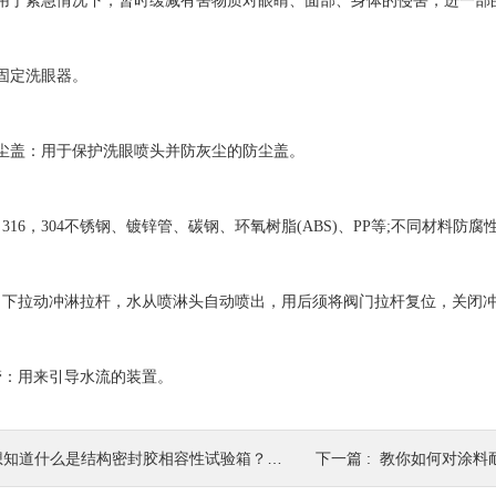
于紧急情况下，暂时缓减有害物质对眼睛、面部、身体的侵害，进一部
定洗眼器。
盖：用于保护洗眼喷头并防灰尘的防尘盖。
16，304不锈钢、镀锌管、碳钢、环氧树脂(ABS)、PP等;不同材料防腐
下拉动冲淋拉杆，水从喷淋头自动喷出，用后须将阀门拉杆复位，关闭
：用来引导水流的装置。
知道什么是结构密封胶相容性试验箱？看看本篇吧
下一篇 :
教你如何对涂料