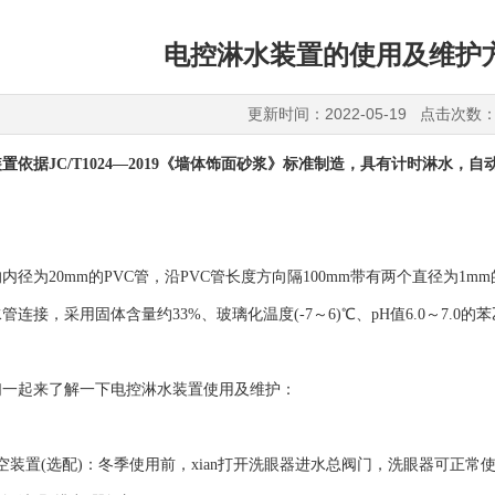
电控淋水装置的使用及维护
更新时间：2022-05-19 点击次数：
装置
依据JC/T1024—2019《墙体饰面砂浆》标准制造，具有计时淋水
为20mm的PVC管，沿PVC管长度方向隔100mm带有两个直径为1m
连接，采用固体含量约33%、玻璃化温度(-7～6)℃、pH值6.0～7.0
起来了解一下电控淋水装置使用及维护：
置(选配)：冬季使用前，xian打开洗眼器进水总阀门，洗眼器可正常使