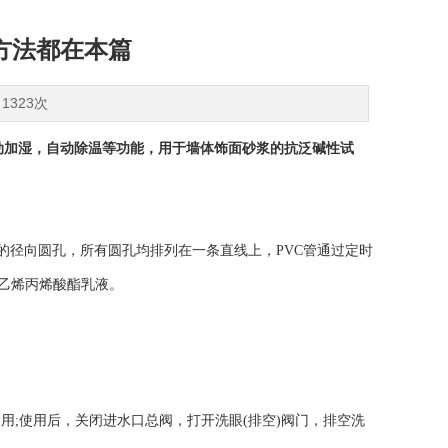
方法都在本篇
1323次
，自动加湿，自动除温等功能，用于墙体饰面砂浆的抗泛碱性试
m的径向圆孔，所有圆孔均排列在一条直线上，PVC管通过定时
的苯乙烯丙烯酸酯乳液。
用;使用后，关闭进水口总阀，打开洗眼(排空)阀门，排空洗